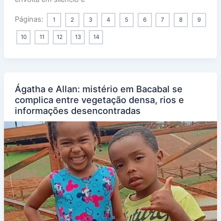
Páginas:
1
2
3
4
5
6
7
8
9
10
11
12
13
14
Ágatha e Allan: mistério em Bacabal se
complica entre vegetação densa, rios e
informações desencontradas