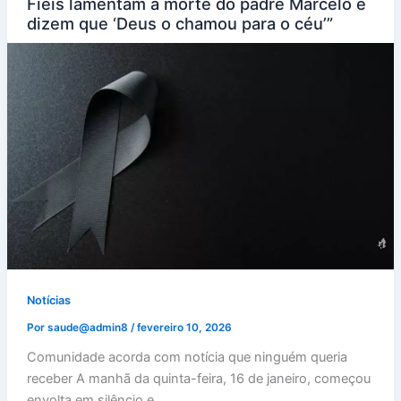
Fiéis lamentam a morte do padre Marcelo e
dizem que ‘Deus o chamou para o céu’”
Notícias
Por
saude@admin8
/
fevereiro 10, 2026
Comunidade acorda com notícia que ninguém queria
receber A manhã da quinta-feira, 16 de janeiro, começou
envolta em silêncio e