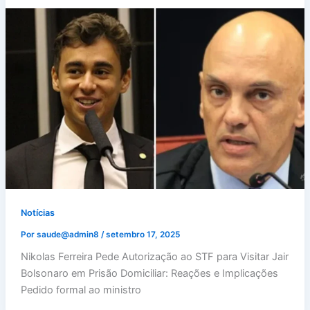
Notícias
Por
saude@admin8
/
setembro 17, 2025
Nikolas Ferreira Pede Autorização ao STF para Visitar Jair
Bolsonaro em Prisão Domiciliar: Reações e Implicações
Pedido formal ao ministro