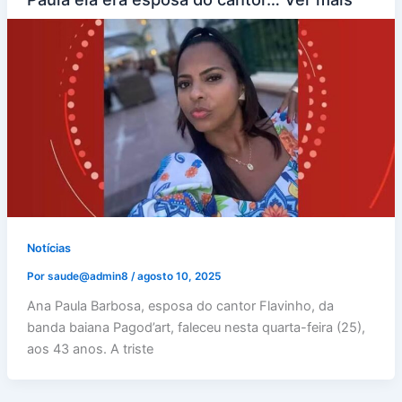
Notícias
Por
saude@admin8
/
agosto 10, 2025
Ana Paula Barbosa, esposa do cantor Flavinho, da
banda baiana Pagod’art, faleceu nesta quarta-feira (25),
aos 43 anos. A triste