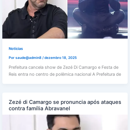
Notícias
Por
saude@admin8
/
dezembro 18, 2025
Prefeitura cancela show de Zezé Di Camargo e Festa de
Reis entra no centro de polêmica nacional A Prefeitura de
Zezé di Camargo se pronuncia após ataques
contra família Abravanel