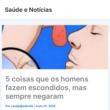
Ir
Saúde e Notícias
para
o
conteúdo
5 coisas que os homens
fazem escondidos, mas
sempre negaram
Por
saude@admin8
/
maio 25, 2025