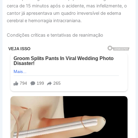
cerca de 15 minutos após o acidente, mas infelizmente, o
cantor já apresentava um quadro irreversível de edema
cerebral e hemorragia intracraniana.
Condições críticas e tentativas de reanimação