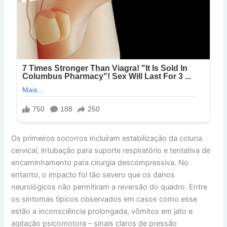
Os primeiros socorros incluíram estabilização da coluna
cervical, intubação para suporte respiratório e tentativa de
encaminhamento para cirurgia descompressiva. No
entanto, o impacto foi tão severo que os danos
neurológicos não permitiram a reversão do quadro. Entre
os sintomas típicos observados em casos como esse
estão a inconsciência prolongada, vômitos em jato e
agitação psicomotora – sinais claros de pressão