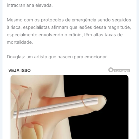
intracraniana elevada.
Mesmo com os protocolos de emergência sendo seguidos
à risca, especialistas afirmam que lesões dessa magnitude,
especialmente envolvendo o crânio, têm altas taxas de
mortalidade.
Douglas: um artista que nasceu para emocionar