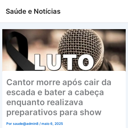
Ir
Saúde e Notícias
para
o
conteúdo
Cantor morre após cair da
escada e bater a cabeça
enquanto realizava
preparativos para show
Por
saude@admin8
/
maio 6, 2025