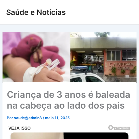
Ir
Saúde e Notícias
para
o
conteúdo
Criança de 3 anos é baleada
na cabeça ao lado dos pais
Por
saude@admin8
/
maio 11, 2025