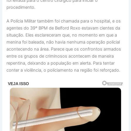
foi levada para o centro cirúrgico para iniciar o
procedimento.
A Polícia Militar também foi chamada para o hospital, e os
agentes do 39º BPM de Belford Roxo estavam cientes da
situação. Eles esclareceram que, no momento em que a
menina foi baleada, não havia nenhuma operação policial
acontecendo na área. Parece que os confrontos armados
entre os grupos de criminosos acontecem de maneira
repentina, deixando a população em alerta. Para tentar
conter a violência, o policiamento na região foi reforçado.