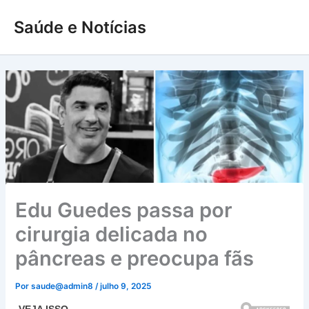
Ir
Saúde e Notícias
para
o
conteúdo
Edu Guedes passa por
cirurgia delicada no
pâncreas e preocupa fãs
Por
saude@admin8
/
julho 9, 2025