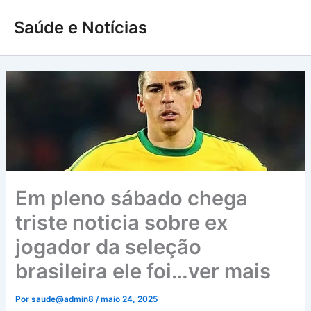
Ir
Saúde e Notícias
para
o
conteúdo
Em pleno sábado chega
triste noticia sobre ex
jogador da seleção
brasileira ele foi…ver mais
Por
saude@admin8
/
maio 24, 2025