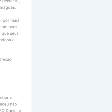
deixar ir”,
 mágoas.
, por mais
 com seus
u que seus
ondosa e
onexão
erberar
deceu não
MC Daniel e