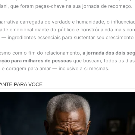
iani, que foram peças-chave na sua jornada de recomeço.
arrativa carregada de verdade e humanidade, o influenciad
dade emocional diante do público e constrói ainda mais co
 — ingredientes essenciais para sustentar seu crescimento d
esmo com o fim do relacionamento,
a jornada dos dois se
ação para milhares de pessoas
que buscam, todos os dias,
 e coragem para amar — inclusive a si mesmas.