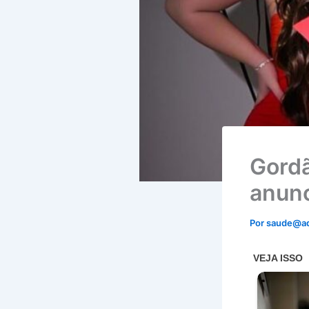
Gordã
anun
Por
saude@a