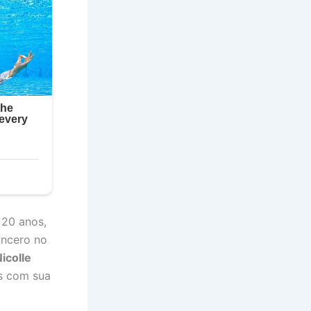
 20 anos,
incero no
icolle
es com sua