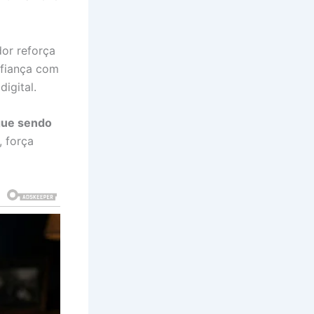
or reforça
nfiança com
igital.
gue sendo
 força