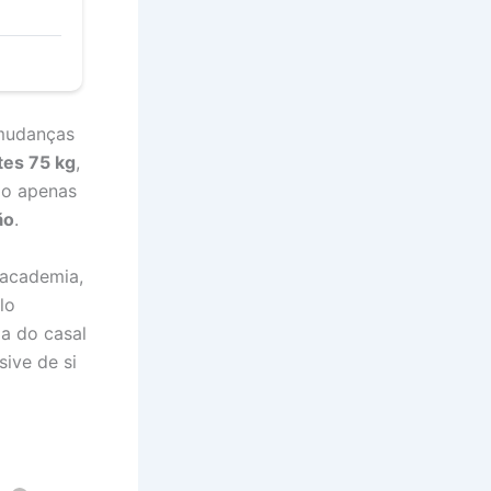
 mudanças
tes 75 kg
,
ão apenas
ão
.
 academia,
lo
ia do casal
sive de si