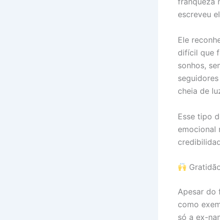
franqueza n
escreveu e
Ele reconh
difícil qu
sonhos, se
seguidores
cheia de luz
Esse tipo 
emocional 
credibilida
Gratidão
Apesar do f
como exem
só a ex-na