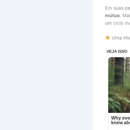
Em suas pa
mútuo
. Ma
um ciclo m
Uma Hist