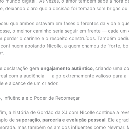
o mundo digital. “Às vezes, o amor também sabe a hora de 
le, deixando claro que a decisão foi tomada sem brigas ou
eceu que ambos estavam em fases diferentes da vida e que
e fosse, o melhor caminho seria seguir em frente — cada um
m perder o carinho e o respeito construídos. Também pedi
 continuem apoiando Nicolle, a quem chamou de “forte, b
”.
de declaração gera
engajamento autêntico
, criando uma c
real com a audiência — algo extremamente valioso para a
de e alcance de um criador.
, Influência e o Poder de Recomeçar
im, a história de Gordão da XJ com Nicolle continua a rev
plo de
superação, parceria e evolução pessoal
. Ele agra
morada, mas também os amigos influentes como Neymar, 