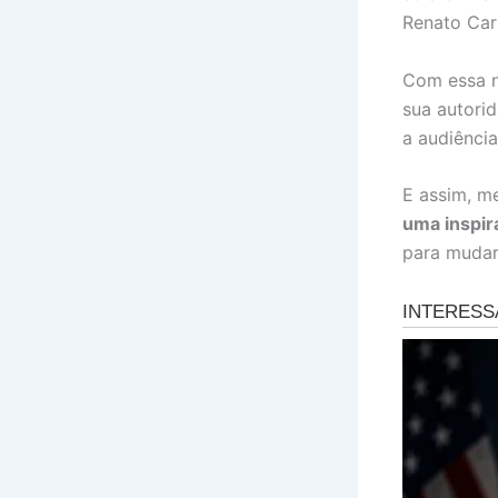
Renato Car
Com essa n
sua autori
a audiência
E assim, m
uma inspir
para mudar