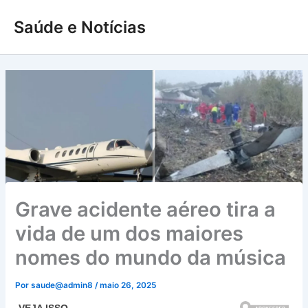
Ir
Saúde e Notícias
para
o
conteúdo
Grave acidente aéreo tira a
vida de um dos maiores
nomes do mundo da música
Por
saude@admin8
/
maio 26, 2025