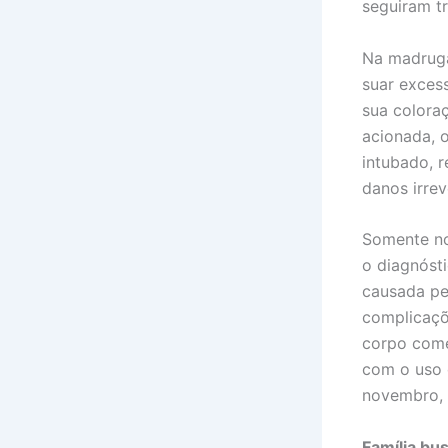
seguiram t
Na madruga
suar exces
sua colora
acionada, o
intubado, 
danos irrev
Somente no
o diagnóst
causada pe
complicaçõ
corpo come
com o uso 
novembro, M
Família bus