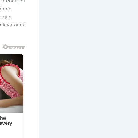
e preocupou
ão no
e que
o levaram a