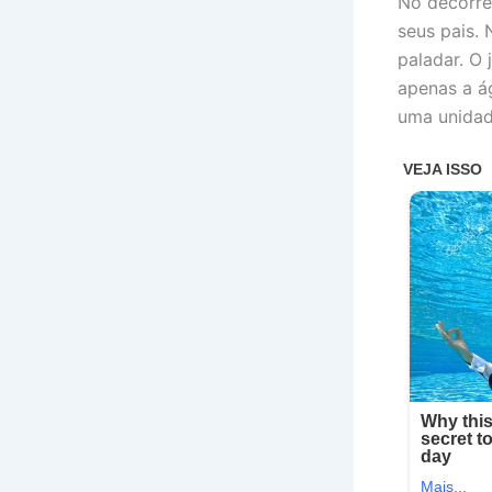
No decorre
seus pais.
paladar. O
apenas a á
uma unidad