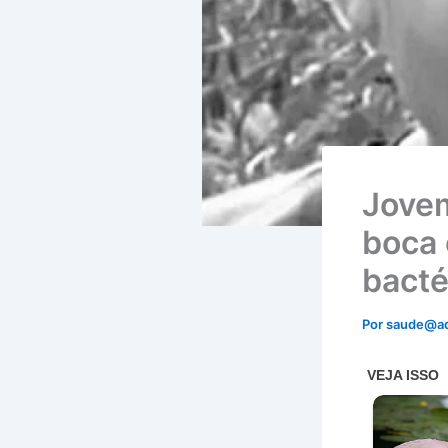
Jovem
boca 
bacté
Por
saude@a