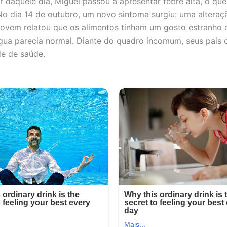
r daquele dia, Miguel passou a apresentar febre alta, o qu
 No dia 14 de outubro, um novo sintoma surgiu: uma alteraç
 jovem relatou que os alimentos tinham um gosto estranho 
gua parecia normal. Diante do quadro incomum, seus pais 
e de saúde.