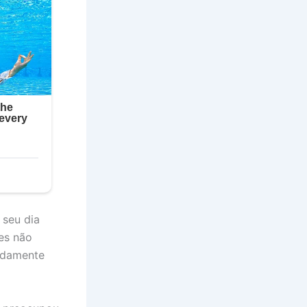
 seu dia
tes não
idamente