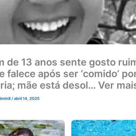
 de 13 anos sente gosto rui
e falece após ser ‘comido’ po
ria; mãe está desol… Ver mai
dmin8
/
abril 14, 2025