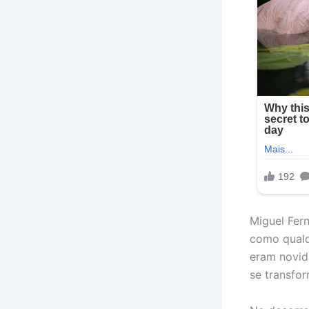
Miguel Fer
como qualqu
eram novid
se transfo