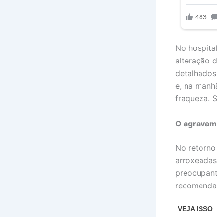
No hospita
alteração 
detalhados
e, na manh
fraqueza. 
O agravame
No retorno
arroxeadas
preocupant
recomendan