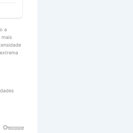
o a
s mais
ntensidade
 extrema
idades