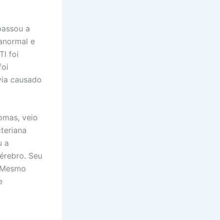
passou a
anormal e
I foi
foi
via causado
omas, veio
teriana
u a
érebro. Seu
. Mesmo
e