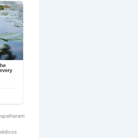
espalharam
u
médicos