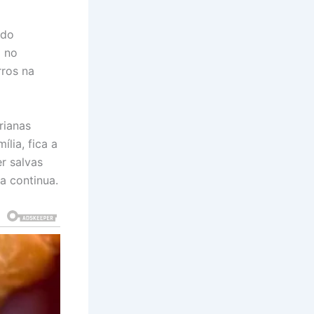
 do
a no
rros na
rianas
lia, fica a
r salvas
a continua.