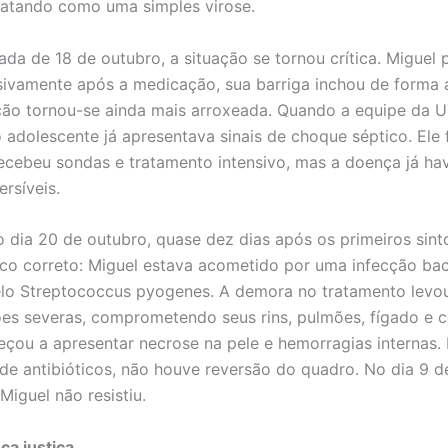
ratando como uma simples virose.
da de 18 de outubro, a situação se tornou crítica. Miguel 
sivamente após a medicação, sua barriga inchou de forma 
ção tornou-se ainda mais arroxeada. Quando a equipe da UT
 adolescente já apresentava sinais de choque séptico. Ele 
recebeu sondas e tratamento intensivo, mas a doença já ha
ersíveis.
 dia 20 de outubro, quase dez dias após os primeiros sint
ico correto: Miguel estava acometido por uma infecção bac
lo Streptococcus pyogenes. A demora no tratamento levo
es severas, comprometendo seus rins, pulmões, fígado e c
çou a apresentar necrose na pele e hemorragias internas
de antibióticos, não houve reversão do quadro. No dia 9 d
iguel não resistiu.
ca justiça