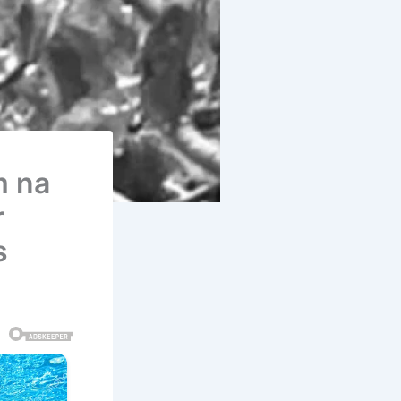
m na
r
s