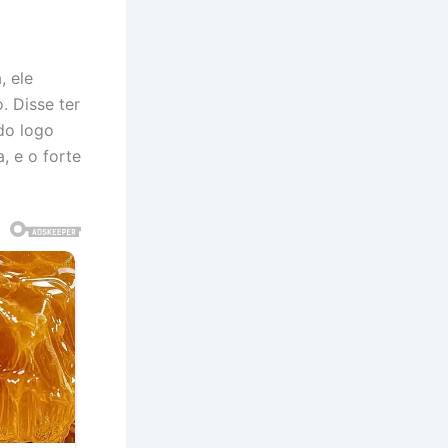
, ele
 Disse ter
do logo
, e o forte