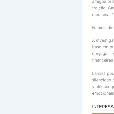
amigos pró
traição: G
medicina, 1
Feminicídi
A investig
base em pr
conjugais.
financeiras
Larissa pod
silencioso
violência 
emocionalm