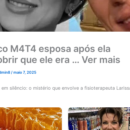
co M4T4 esposa após ela
brir que ele era … Ver mais
dmin8
/
maio 7, 2025
m silêncio: o mistério que envolve a fisioterapeuta Lariss