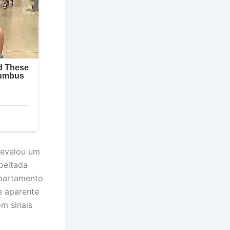
revelou um
speitada
apartamento
e aparente
m sinais