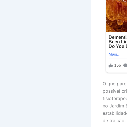
O que pare
possível cr
fisioterap
no Jardim 
estabilida
de traição