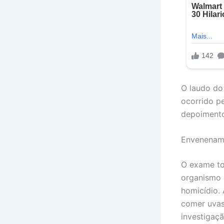
O laudo do 
ocorrido p
depoimento
Envenename
O exame to
organismo 
homicídio. 
comer uvas 
investigaçã