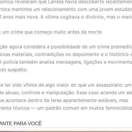
ximos revelaram que Larissa havia descoberto recenteme
arnica mantinha um relacionamento com uma jovem estudan
1 anos mais nova. A vítima cogitava o divórcio, mas o marid
o: um crime que começa muito antes da morte
ação agora considera a possibilidade de um crime premedi
ovas materiais, contradições no depoimento e o histórico d
 A polícia também analisa mensagens, ligações e moviment
 do suspeito.
e ter sido vítima de algo maior do que um assassinato: um
 de abuso, controle e manipulação. Esse caso acende um ale
que acontece dentro de lares aparentemente estáveis, mas
ente tóxicos — um padrão comum em muitos feminicídios 