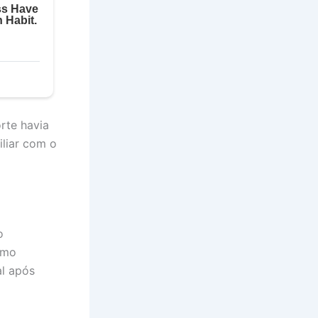
rte havia
iliar com o
o
omo
al após