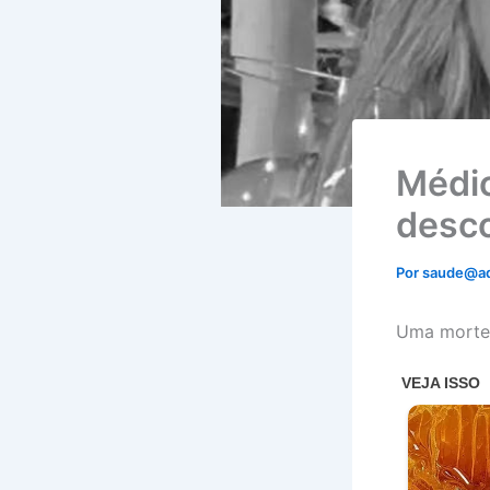
Médi
desco
Por
saude@a
Uma morte e