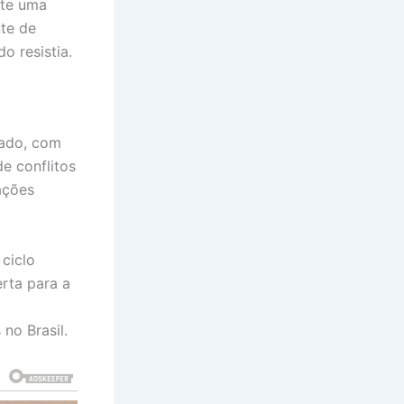
nte uma
te de
o resistia.
tado, com
e conflitos
ações
 ciclo
rta para a
no Brasil.