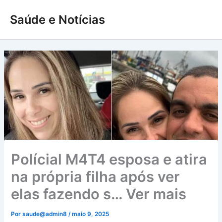
Ir
Saúde e Notícias
para
o
conteúdo
Polícial M4T4 esposa e atira
na própria filha após ver
elas fazendo s… Ver mais
Por
saude@admin8
/
maio 9, 2025