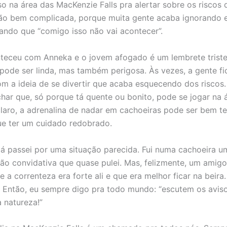
o na área das MacKenzie Falls pra alertar sobre os riscos 
ão bem complicada, porque muita gente acaba ignorando 
hando que “comigo isso não vai acontecer”.
teceu com Anneka e o jovem afogado é um lembrete trist
pode ser linda, mas também perigosa. Às vezes, a gente fi
m a ideia de se divertir que acaba esquecendo dos riscos.
har que, só porque tá quente ou bonito, pode se jogar na
claro, a adrenalina de nadar em cachoeiras pode ser bem t
e ter um cuidado redobrado.
á passei por uma situação parecida. Fui numa cachoeira um
tão convidativa que quase pulei. Mas, felizmente, um amig
 a correnteza era forte ali e que era melhor ficar na beira.
. Então, eu sempre digo pra todo mundo: “escutem os avis
 natureza!”