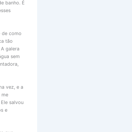
de banho. É
esses
e de como
ca tão
 A galera
 água sem
entadora,
a vez, e a
o me
 Ele salvou
os e