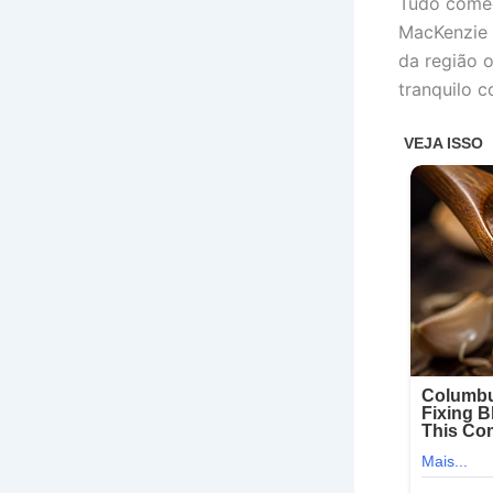
Tudo começ
MacKenzie 
da região o
tranquilo 