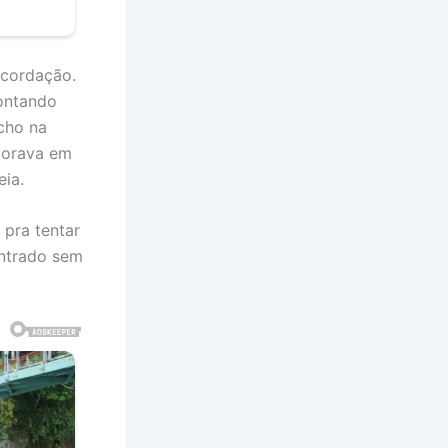
ecordação.
ontando
cho na
morava em
eia.
 pra tentar
ontrado sem