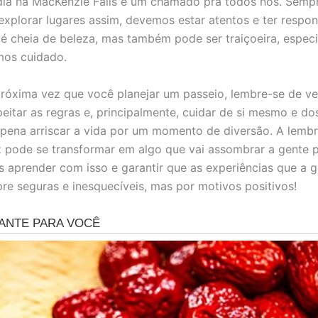
dia na MacKenzie Falls é um chamado pra todos nós. Semp
xplorar lugares assim, devemos estar atentos e ter respon
 é cheia de beleza, mas também pode ser traiçoeira, espec
os cuidado.
róxima vez que você planejar um passeio, lembre-se de ver
peitar as regras e, principalmente, cuidar de si mesmo e do
 pena arriscar a vida por um momento de diversão. A lemb
iz pode se transformar em algo que vai assombrar a gente p
s aprender com isso e garantir que as experiências que a 
re seguras e inesquecíveis, mas por motivos positivos!