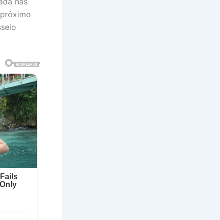
ada nas
 próximo
sseio