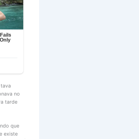
 tava
ionava no
ra tarde
ando que
e existe