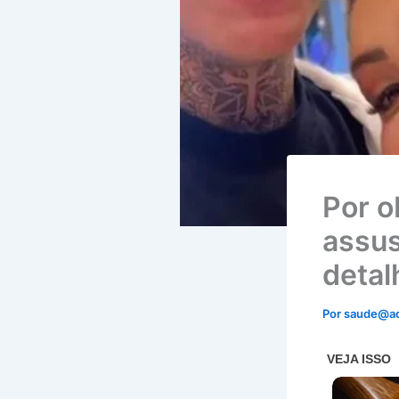
Por o
assus
detal
Por
saude@a