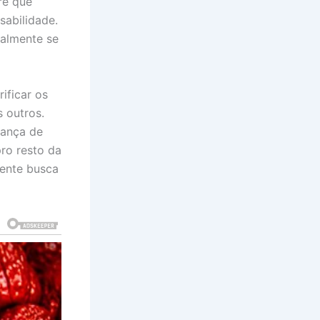
re que
sabilidade.
ialmente se
ificar os
s outros.
rança de
ro resto da
gente busca