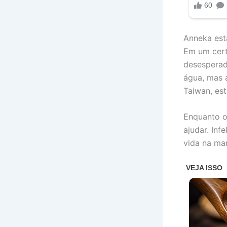
Anneka esta
Em um cert
desesperad
água, mas 
Taiwan, est
Enquanto o 
ajudar. Inf
vida na ma