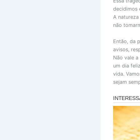
Essa tragé
decidimos e
A natureza
não tomarm
Então, da p
avisos, res
Não vale a
um dia fel
vida. Vamo
sejam semp