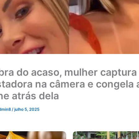
bra do acaso, mulher captura
tadora na câmera e congela 
he atrás dela
dmin8
/
julho 5, 2025