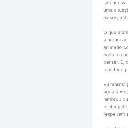
sim um avis
uma situaç
avisos, ac
O que acon
a natureza 
animado co
costuma ac
pensar. E, 
mas tem qu
Eu mesma j
água tava 
lembrou que
minha pele
respeitem a