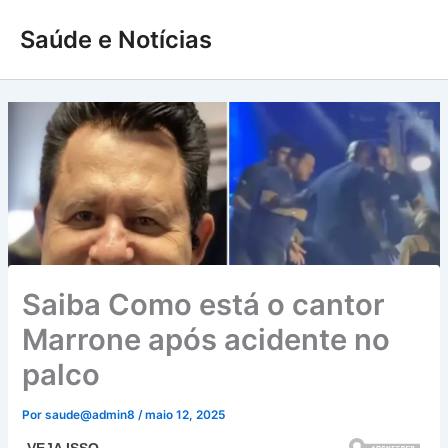
Ir
Saúde e Notícias
para
o
conteúdo
Saiba Como está o cantor
Marrone após acidente no
palco
Por
saude@admin8
/
maio 12, 2025