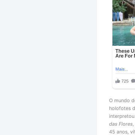
O mundo do
holofotes 
interpreto
das Flores
,
45 anos, ví