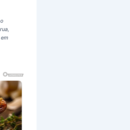
ao
rua,
e em