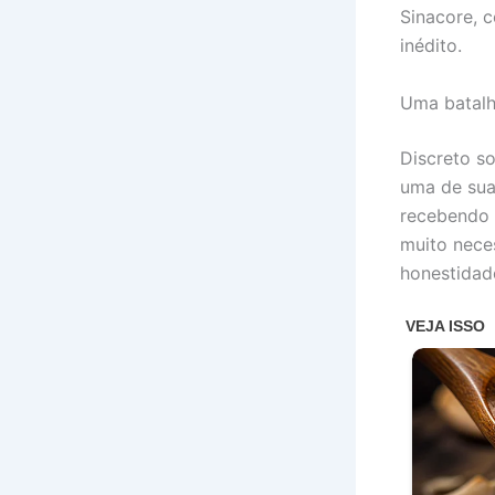
Sinacore, 
inédito.
Uma batalh
Discreto s
uma de suas
recebendo 
muito neces
honestidad