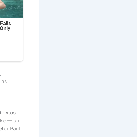
,
ias.
ireitos
ooke — um
tor Paul