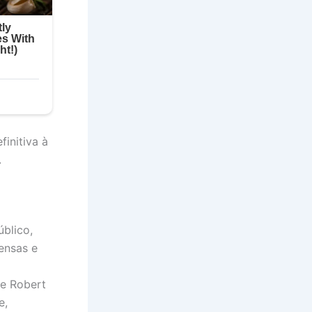
initiva à
.
blico,
ensas e
 e Robert
e,