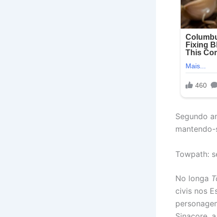
Segundo am
mantendo-s
Towpath: s
No longa
T
civis nos 
personagem
Sinacore, a