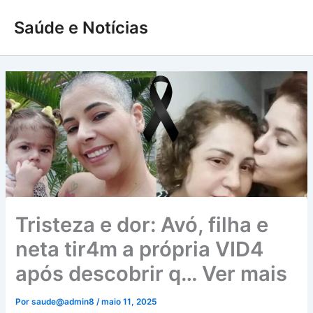
Ir
Saúde e Notícias
para
o
conteúdo
Tristeza e dor: Avó, filha e
neta tir4m a própria VID4
após descobrir q… Ver mais
Por
saude@admin8
/
maio 11, 2025