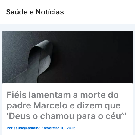
Ir
Saúde e Notícias
para
o
conteúdo
Fiéis lamentam a morte do
padre Marcelo e dizem que
‘Deus o chamou para o céu’”
Por
saude@admin8
/
fevereiro 10, 2026